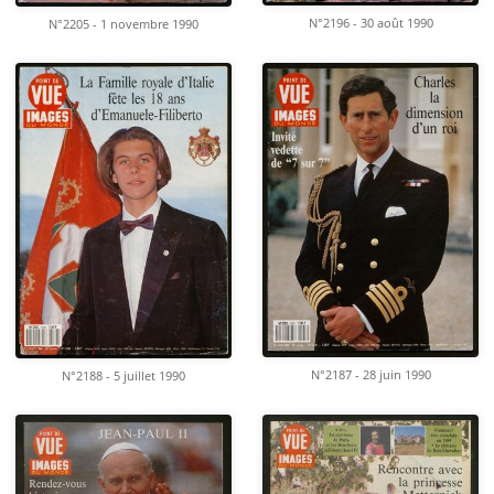
N°2196 - 30 août 1990
N°2205 - 1 novembre 1990
N°2187 - 28 juin 1990
N°2188 - 5 juillet 1990