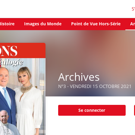
S
istoire
Images du Monde
Point de Vue Hors-Série
Ar
Archives
N°3 - VENDREDI 15 OCTOBRE 2021
Se connecter