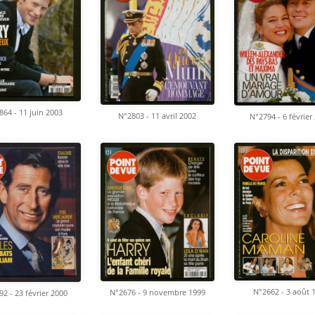
864 - 11 juin 2003
N°2803 - 11 avril 2002
N°2794 - 6 février
N°2662 - 3 août 
N°2676 - 9 novembre 1999
2 - 23 février 2000