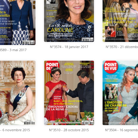
N°3574 - 18 janvier 2017
N°3570 - 21 décemb
589 - 3 mai 2017
 - 6 novembre 2015
N°3510 - 28 octobre 2015
N°3504 - 16 septemb