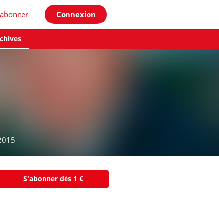
'abonner
Connexion
chives
2015
S'abonner dès 1 €