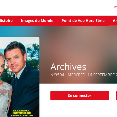
S
istoire
Images du Monde
Point de Vue Hors-Série
Ar
Archives
N°3504 - MERCREDI 16 SEPTEMBRE 
Se connecter