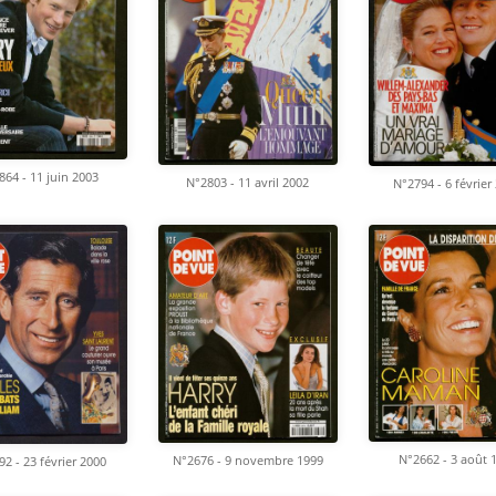
864 - 11 juin 2003
N°2803 - 11 avril 2002
N°2794 - 6 février
N°2662 - 3 août 
N°2676 - 9 novembre 1999
2 - 23 février 2000