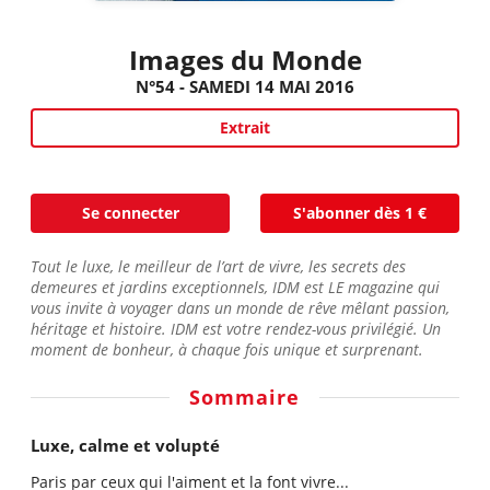
Images du Monde
N°54 - SAMEDI 14 MAI 2016
Extrait
Se connecter
S'abonner dès 1 €
Tout le luxe, le meilleur de l’art de vivre, les secrets des
demeures et jardins exceptionnels, IDM est LE magazine qui
vous invite à voyager dans un monde de rêve mêlant passion,
héritage et histoire. IDM est votre rendez-vous privilégié. Un
moment de bonheur, à chaque fois unique et surprenant.
Sommaire
Luxe, calme et volupté
Paris par ceux qui l'aiment et la font vivre...