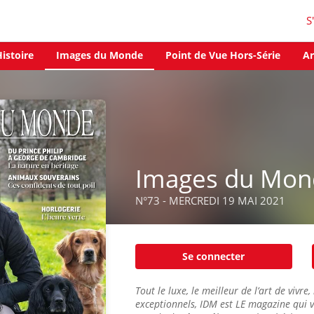
S
istoire
Images du Monde
Point de Vue Hors-Série
Ar
Images du Mon
N°73 - MERCREDI 19 MAI 2021
Se connecter
Tout le luxe, le meilleur de l’art de vivre
exceptionnels, IDM est LE magazine qui v