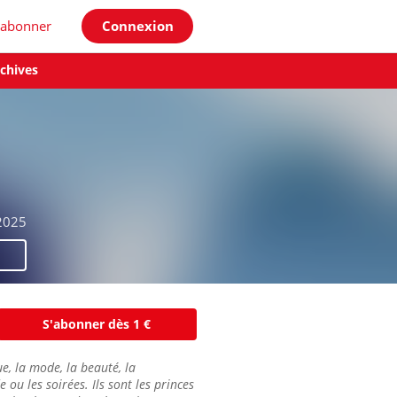
'abonner
Connexion
chives
2025
S'abonner dès 1 €
que, la mode, la beauté, la
 ou les soirées. Ils sont les princes