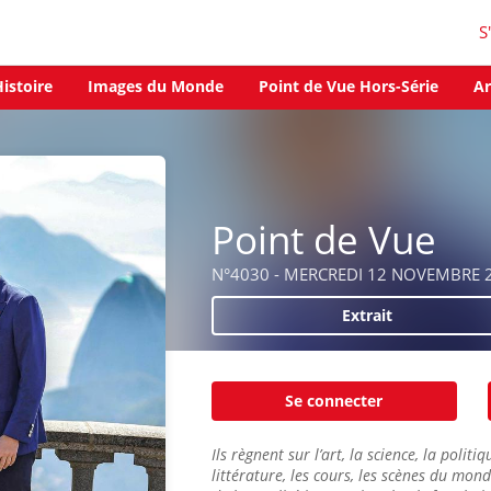
S
istoire
Images du Monde
Point de Vue Hors-Série
Ar
Point de Vue
N°4030 - MERCREDI 12 NOVEMBRE 
Extrait
Se connecter
Ils règnent sur l’art, la science, la politi
littérature, les cours, les scènes du monde