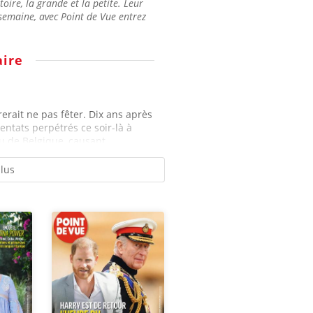
stoire, la grande et la petite. Leur
semaine, avec Point de Vue entrez
ire
rerait ne pas fêter. Dix ans après
entats perpétrés ce soir-là à
 de Belgique, causant...
plus