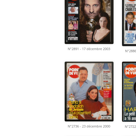
N°2891 - 17 décembre 2003
N°2886
N°2736 - 23 décembre 2000
N°2722