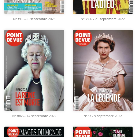
N°3916 - 6 septembre 2023
N°3866 - 21 septembre 2022
N°3865 - 14 septembre 2022
N°33 - 9 septembre 2022