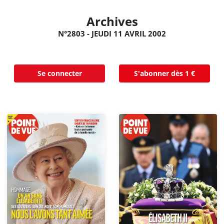
Archives
N°2803 - JEUDI 11 AVRIL 2002
Se connecter
S'abonner dès 1 €