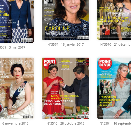
N°3574 - 18 janvier 2017
N°3570 - 21 décemb
589 - 3 mai 2017
 - 6 novembre 2015
N°3510 - 28 octobre 2015
N°3504 - 16 septemb