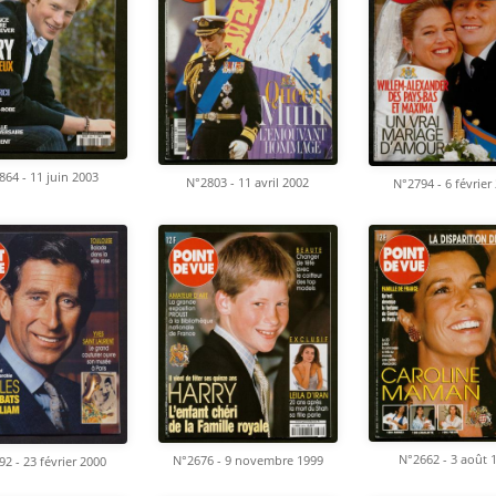
864 - 11 juin 2003
N°2803 - 11 avril 2002
N°2794 - 6 février
N°2662 - 3 août 
N°2676 - 9 novembre 1999
2 - 23 février 2000