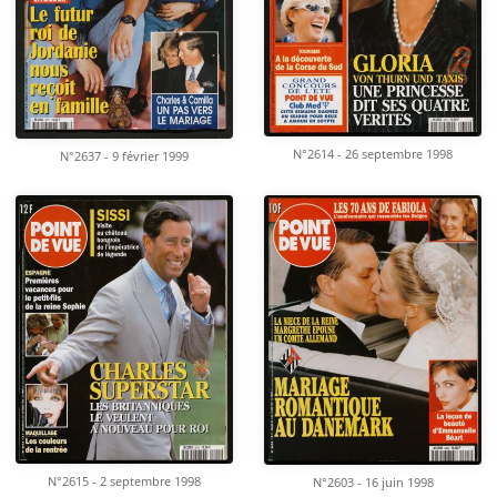
N°2614 - 26 septembre 1998
N°2637 - 9 février 1999
N°2615 - 2 septembre 1998
N°2603 - 16 juin 1998