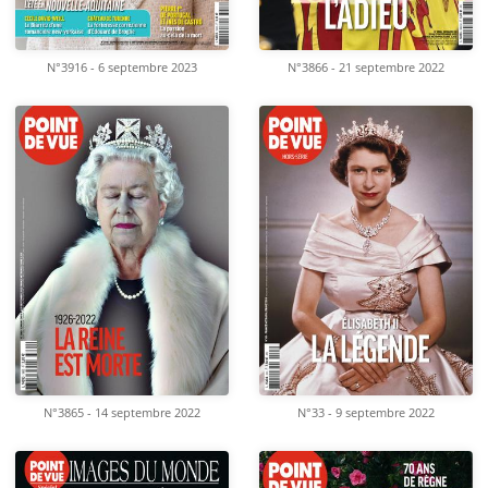
N°3916 - 6 septembre 2023
N°3866 - 21 septembre 2022
N°3865 - 14 septembre 2022
N°33 - 9 septembre 2022