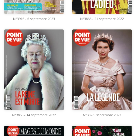
N°3916 - 6 septembre 2023
N°3866 - 21 septembre 2022
N°3865 - 14 septembre 2022
N°33 - 9 septembre 2022